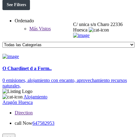
See Filters
Ordenado
C/ unica s/n Charo 22336
Más Vistos
Huesca
O Chardinet d a Form..
0 emisiones,
alojamiento con encanto,
aprovechamiento recursos
naturales,
Alojamiento
Aragón
Huesca
Direction
call Now
647582953