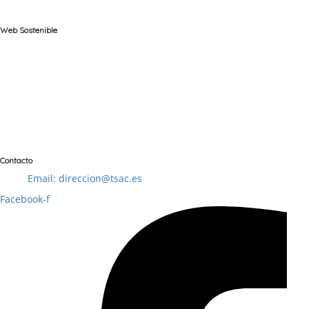
la innovación del sector turístico sostenible.
Web Sostenible
La web Marca Aragón Destino Sostenible ha sido desarrollada con
un enfoque responsable, priorizando el uso de tecnologías
eficientes que minimizan el consumo energético y reducen la
huella de carbono. Su diseño intuitivo y optimizado asegura una
experiencia accesible, promoviendo el compromiso con la
sostenibilidad y el respeto al medio ambiente en Aragón.
Contacto
Email: direccion@tsac.es
Facebook-f